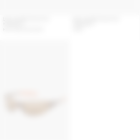
MS X VUARNET INJECTED
MS X VUARNET INJECTED
VISIONIZER
VISIONIZER
RUPTURE DE STOCK
300
€