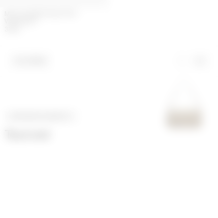
MS X VUARNET INJECTED
VISIONIZER
300
€
FILTRES
CATÉGORIE SUIVANTE
>
Tout voir