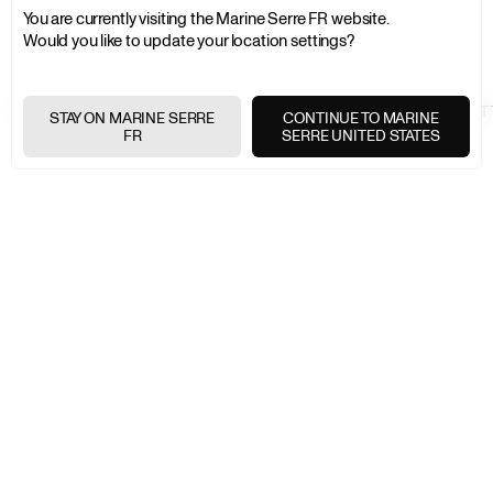
You are currently visiting the Marine Serre FR website.
Would you like to update your location settings?
MARINE SERRE
HOMME
ACCESSOIRES & CHAUSSURES
LUNETT
STAY ON MARINE SERRE
CONTINUE TO MARINE
FR
SERRE UNITED STATES
LIVRAISON EXPRESS
+
RETOURS GRATUITS
+
PAIEMENTS SÉCURISÉS
+