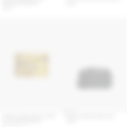
SÉRIGRAPHIÉ MOON
130
€
150
€
PORTE-CARTES EFFET PYTHON
MOON CANVAS CAMERA SAC
LOGO MOON ARGENTÉ
430
€
137.5
€
275
€