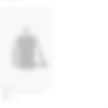
PORTE-BOUTEILLE MOON EN
TOILE
294
€
490
€