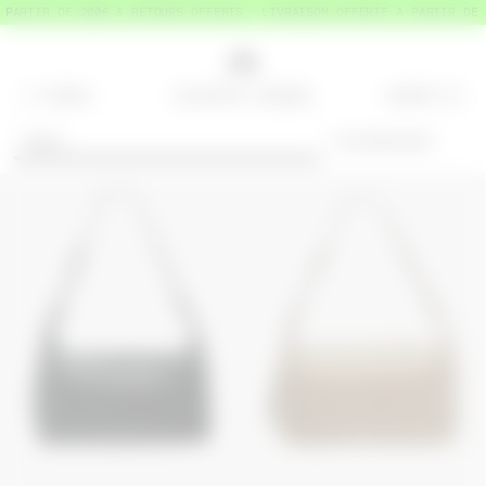
ARTIR DE 200€ & RETOURS OFFERTS
LIVRAISON OFFERTE À PARTIR DE 20
MENU
PANIER
=
0
SACS
CHAUSSURES