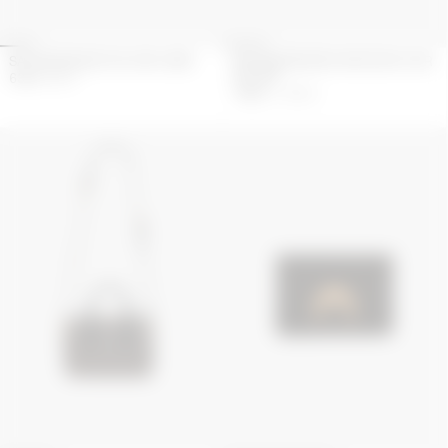
SAC MESSAGER EN CUIR LISSE
SAC MESSENGER MOON EN CUIR
DÉLAVÉ
630
€
900
€
700
€
1 000
€